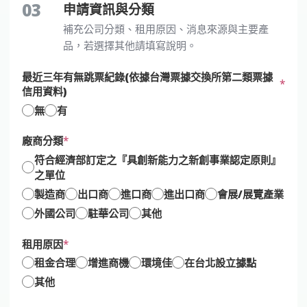
03
申請資訊與分類
補充公司分類、租用原因、消息來源與主要產
品，若選擇其他請填寫說明。
最近三年有無跳票紀錄(依據台灣票據交換所第二類票據
信用資料)
無
有
廠商分類
符合經濟部訂定之『具創新能力之新創事業認定原則』
之單位
製造商
出口商
進口商
進出口商
會展/展覽產業
外國公司
駐華公司
其他
租用原因
租金合理
增進商機
環境佳
在台北設立據點
其他