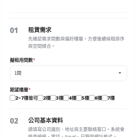
01
租賃需求
先確認需求間數與偏好樓層，方便後續候租排序
與空間媒合。
擬租用間數
期望樓層
2~7樓皆可
2樓
3樓
4樓
5樓
6樓
7樓
02
公司基本資料
請填寫公司識別、地址與主要聯絡窗口。系統會
檢查統編、電話、Email、日期與網址格式。