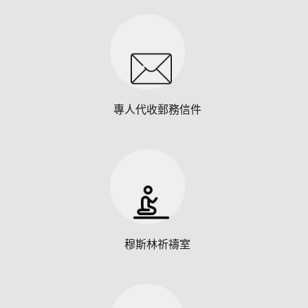
專人代收郵務信件
穆斯林祈禱室